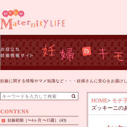
妊娠に関する情報やマメ知識など・・・妊婦さんに安心をお届け
HOME
>
モチ
ズッキーニの
CONTENS
妊娠初期［〜4ヶ月:〜15週］
(43)