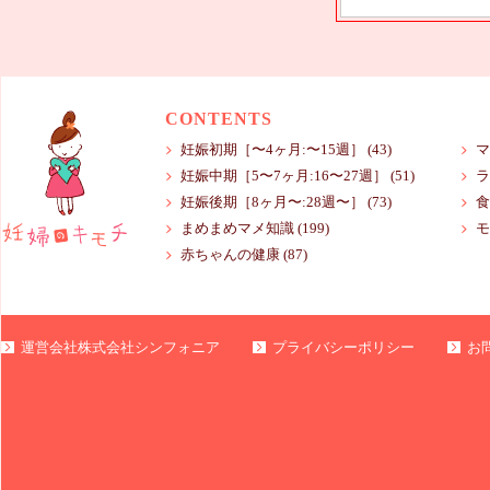
CONTENTS
妊娠初期［〜4ヶ月:〜15週］
(43)
マ
妊娠中期［5〜7ヶ月:16〜27週］
(51)
ラ
妊娠後期［8ヶ月〜:28週〜］
(73)
食
まめまめマメ知識
(199)
モ
赤ちゃんの健康
(87)
運営会社株式会社シンフォニア
プライバシーポリシー
お