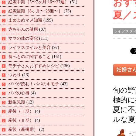
おす
妊娠中期［5〜7ヶ月:16〜27週］
(51)
妊娠後期［8ヶ月〜:28週〜］
(73)
夏／
まめまめマメ知識
(199)
赤ちゃんの健康
(87)
ライフスタ
ママの体の変化
(111)
ライフスタイルと美容
(97)
食べものに関すること
(161)
モチ子さんおすすめレシピ
(136)
つわり
(13)
パパが読む！パパのキモチ
(43)
旬の野
パパの心得
(4)
極的に
新生児期
(12)
夏に不
産後（Ⅰ期）
(4)
ルな夏
産後（Ⅱ期）
(4)
産後（産褥期）
(2)