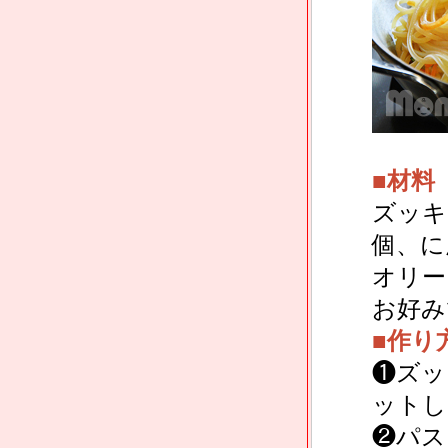
■材料
ズッキ
個、に
オリー
お好み
■作り
❶ズッ
ットし
❷パス