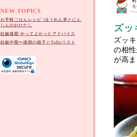
NEW TOPICS
お手軽ごはんレシピ /ほうれん草とにん
じんのおひたし
ズッ
妊娠後期 やってよかったアドバイス
ズッキ
妊娠中期〜後期の様子とToDoリスト
の相性
が高ま