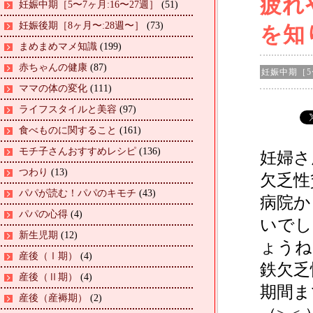
疲れ
妊娠中期［5〜7ヶ月:16〜27週］
(51)
妊娠後期［8ヶ月〜:28週〜］
(73)
を知
まめまめマメ知識
(199)
赤ちゃんの健康
(87)
妊娠中期［5
ママの体の変化
(111)
ライフスタイルと美容
(97)
食べものに関すること
(161)
モチ子さんおすすめレシピ
(136)
妊婦さ
つわり
(13)
欠乏性
パパが読む！パパのキモチ
(43)
病院か
パパの心得
(4)
いでし
新生児期
(12)
ょうね
産後（Ⅰ期）
(4)
鉄欠乏
産後（Ⅱ期）
(4)
期間ま
産後（産褥期）
(2)