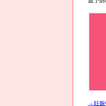
血予防
→妊娠