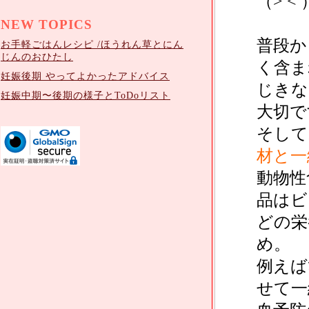
（> < 
NEW TOPICS
普段か
お手軽ごはんレシピ /ほうれん草とにん
じんのおひたし
く含ま
妊娠後期 やってよかったアドバイス
じきな
妊娠中期〜後期の様子とToDoリスト
大切で
そして
材と一
動物性
品はビ
どの栄
め。
例えば
せて一