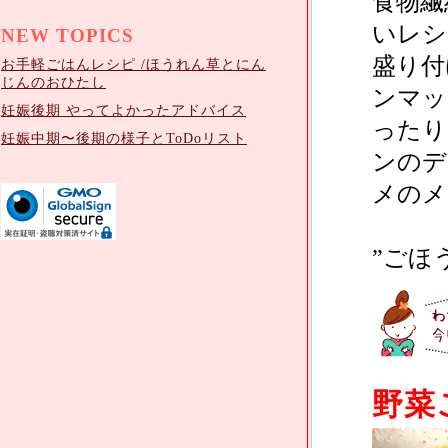
食物繊
いレシ
NEW TOPICS
盛り付
お手軽ごはんレシピ /ほうれん草とにん
じんのおひたし
ンマッ
妊娠後期 やってよかったアドバイス
ったり
妊娠中期〜後期の様子とToDoリスト
ンのデ
メのメ
”ごほ
野菜