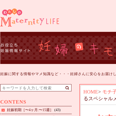
妊娠に関する情報やマメ知識など・・・妊婦さんに安心をお届け
HOME
>
モチ
るスペシャル
CONTENS
妊娠初期［〜4ヶ月:〜15週］
(43)