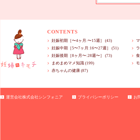
CONTENTS
妊娠初期［〜4ヶ月:〜15週］
(43)
マ
妊娠中期［5〜7ヶ月:16〜27週］
(51)
ラ
妊娠後期［8ヶ月〜:28週〜］
(73)
食
まめまめマメ知識
(199)
モ
赤ちゃんの健康
(87)
運営会社株式会社シンフォニア
プライバシーポリシー
お