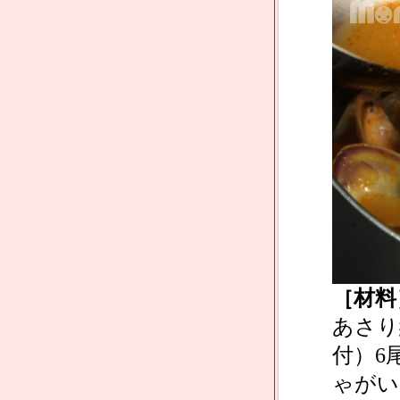
［材料
あさり
付）6
ゃがい