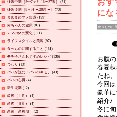
おす
妊娠中期［5〜7ヶ月:16〜27週］
(51)
妊娠後期［8ヶ月〜:28週〜］
(73)
にな
まめまめマメ知識
(199)
赤ちゃんの健康
(87)
食べものに
ママの体の変化
(111)
ライフスタイルと美容
(97)
食べものに関すること
(161)
モチ子さんおすすめレシピ
(136)
お腹の
つわり
(13)
春夏秋
パパが読む！パパのキモチ
(43)
たね。
パパの心得
(4)
今回は
新生児期
(12)
豪華に
産後（Ⅰ期）
(4)
紹介♪
産後（Ⅱ期）
(4)
冬に旬
産後（産褥期）
(2)