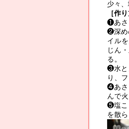
少々、
［作り
❶あさ
❷深め
イルを
じん・
る。
❸水と
り、フ
❹あさ
んで火
❺塩こ
を散ら