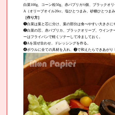
白菜100g、コーン粒50g、赤パプリカ½個、ブラックオリ
A（オリーブオイル20cc、塩ひとつまみ、砂糖ひとつまみ
［作り方］
❶白菜は葉と芯に分け、葉の部分は食べやすい大きさに
❷白菜の芯、赤パプリカ、ブラックオリーブ、ウインナー
ーはフライパンで軽くソテーして冷ましておく。
❸Aを混ぜ合わせ、ドレッシングを作る。
❹ボウルに全ての具材を入れ、❸で和えたらできあがり