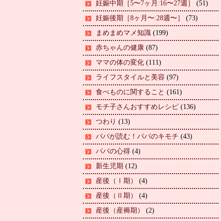
妊娠中期［5〜7ヶ月:16〜27週］
(51)
妊娠後期［8ヶ月〜:28週〜］
(73)
まめまめマメ知識
(199)
赤ちゃんの健康
(87)
ママの体の変化
(111)
ライフスタイルと美容
(97)
食べものに関すること
(161)
モチ子さんおすすめレシピ
(136)
つわり
(13)
パパが読む！パパのキモチ
(43)
パパの心得
(4)
新生児期
(12)
産後（Ⅰ期）
(4)
産後（Ⅱ期）
(4)
産後（産褥期）
(2)