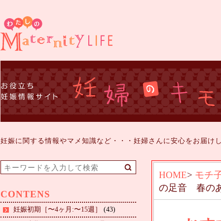
妊娠に関する情報やマメ知識など・・・妊婦さんに安心をお届け
HOME
>
モチ
の足音 春の
CONTENS
妊娠初期［〜4ヶ月:〜15週］
(43)