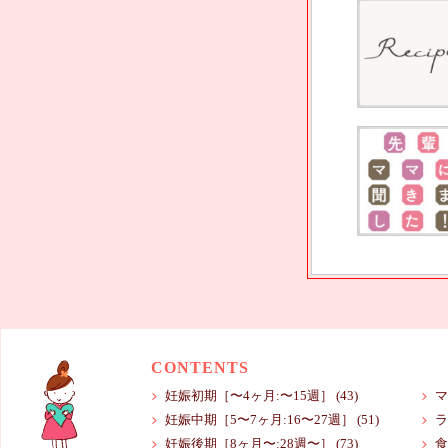
CONTENTS
妊娠初期［〜4ヶ月:〜15週］
(43)
マ
妊娠中期［5〜7ヶ月:16〜27週］
(51)
ラ
妊娠後期［8ヶ月〜:28週〜］
(73)
食