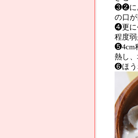
❸❷に
の口が
❹更に
程度弱
❺4c
熱し、
❻ほう