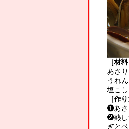
［材料
あさり
うれん
塩こし
［作り
❶あさ
❷熱し
ぎとベ