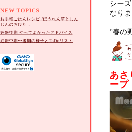
シーズ
NEW TOPICS
なりま
お手軽ごはんレシピ /ほうれん草とにん
じんのおひたし
”春の
妊娠後期 やってよかったアドバイス
妊娠中期〜後期の様子とToDoリスト
あさ
ープ