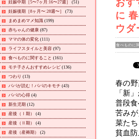
おす
妊娠中期［5〜7ヶ月:16〜27週］
(51)
妊娠後期［8ヶ月〜:28週〜］
(73)
に 
まめまめマメ知識
(199)
ウダ
赤ちゃんの健康
(87)
ママの体の変化
(111)
食べものに
ライフスタイルと美容
(97)
食べものに関すること
(161)
モチ子さんおすすめレシピ
(136)
つわり
(13)
春の野
パパが読む！パパのキモチ
(43)
「新」
パパの心得
(4)
普段食
新生児期
(12)
苦みが
産後（Ⅰ期）
(4)
菜たち
産後（Ⅱ期）
(4)
貧血防
産後（産褥期）
(2)