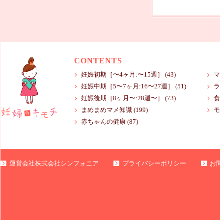
CONTENTS
妊娠初期［〜4ヶ月:〜15週］
(43)
マ
妊娠中期［5〜7ヶ月:16〜27週］
(51)
ラ
妊娠後期［8ヶ月〜:28週〜］
(73)
食
まめまめマメ知識
(199)
モ
赤ちゃんの健康
(87)
運営会社株式会社シンフォニア
プライバシーポリシー
お