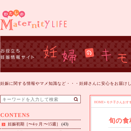
妊娠に関する情報やマメ知識など・・・妊婦さんに安心をお届け
HOME
>
モチ子さんおす
CONTENS
旬の食
妊娠初期［〜4ヶ月:〜15週］
(43)