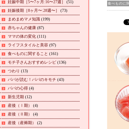
妊娠中期［5〜7ヶ月:16〜27週］
(51)
食べものに
妊娠後期［8ヶ月〜:28週〜］
(73)
まめまめマメ知識
(199)
赤ちゃんの健康
(87)
ママの体の変化
(111)
ライフスタイルと美容
(97)
食べものに関すること
(161)
モチ子さんおすすめレシピ
(136)
つわり
(13)
パパが読む！パパのキモチ
(43)
パパの心得
(4)
新生児期
(12)
産後（Ⅰ期）
(4)
産後（Ⅱ期）
(4)
産後（産褥期）
(2)