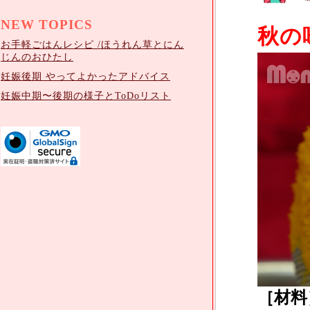
NEW TOPICS
秋の味
お手軽ごはんレシピ /ほうれん草とにん
じんのおひたし
妊娠後期 やってよかったアドバイス
妊娠中期〜後期の様子とToDoリスト
［材料