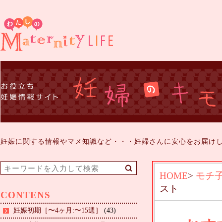
妊娠に関する情報やマメ知識など・・・妊婦さんに安心をお届け
HOME
>
モチ
スト
CONTENS
妊娠初期［〜4ヶ月:〜15週］
(43)