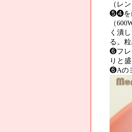
（レン
❺❹を
（60
く潰し
る。粒
❻フレ
りと盛
❻Aの