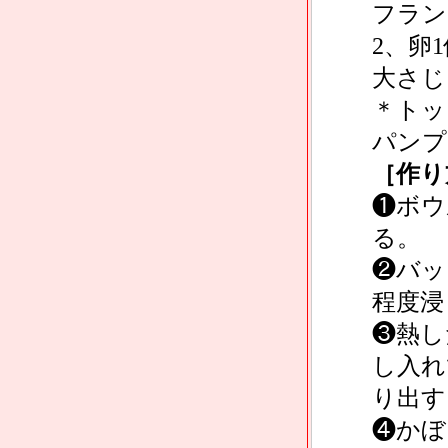
フラン
2、卵
大さじ
＊トッ
パンプ
［作り
❶ボウ
る。
❷バッ
程度浸
❸熱し
し入れ
り出す
❹かぼ