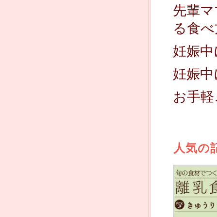
先輩マ
る食べ
妊娠中
妊娠中
お手軽
人気の