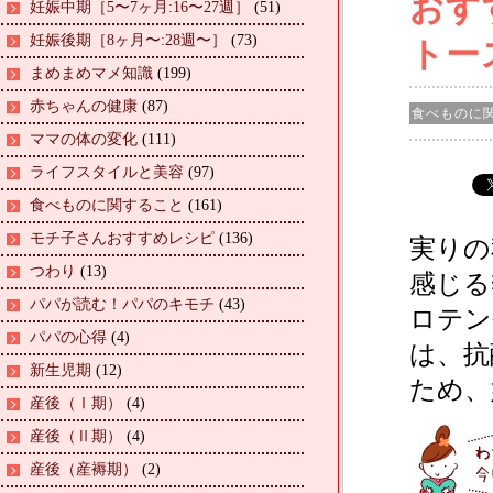
おすす
妊娠中期［5〜7ヶ月:16〜27週］
(51)
妊娠後期［8ヶ月〜:28週〜］
(73)
トー
まめまめマメ知識
(199)
赤ちゃんの健康
(87)
食べものに
ママの体の変化
(111)
ライフスタイルと美容
(97)
食べものに関すること
(161)
モチ子さんおすすめレシピ
(136)
実りの
つわり
(13)
感じる
パパが読む！パパのキモチ
(43)
ロテン
パパの心得
(4)
は、抗
新生児期
(12)
ため、
産後（Ⅰ期）
(4)
産後（Ⅱ期）
(4)
産後（産褥期）
(2)