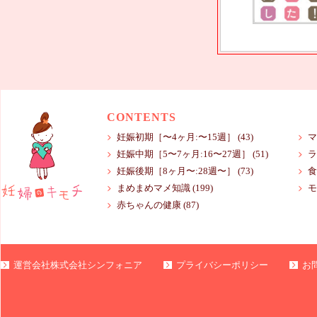
CONTENTS
妊娠初期［〜4ヶ月:〜15週］
(43)
マ
妊娠中期［5〜7ヶ月:16〜27週］
(51)
ラ
妊娠後期［8ヶ月〜:28週〜］
(73)
食
まめまめマメ知識
(199)
モ
赤ちゃんの健康
(87)
運営会社株式会社シンフォニア
プライバシーポリシー
お