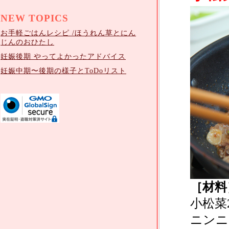
NEW TOPICS
お手軽ごはんレシピ /ほうれん草とにん
じんのおひたし
妊娠後期 やってよかったアドバイス
妊娠中期〜後期の様子とToDoリスト
［材料
小松菜
ニンニ