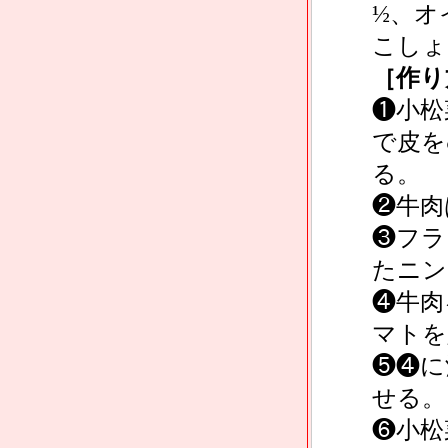
½、オ
こしょ
［作り
❶小松
で皮を
る。
❷牛肉
❸フラ
たニン
❹牛肉
マトを
❺❹に
せる。
❻小松