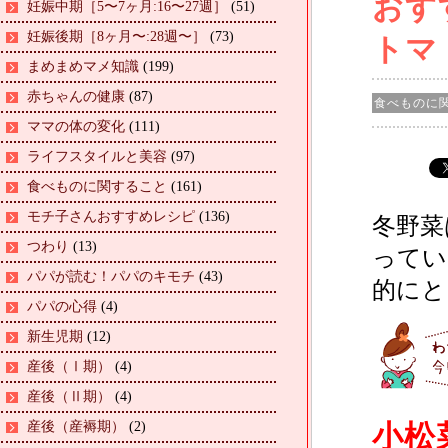
おす
妊娠中期［5〜7ヶ月:16〜27週］
(51)
妊娠後期［8ヶ月〜:28週〜］
(73)
トマ
まめまめマメ知識
(199)
赤ちゃんの健康
(87)
食べものに
ママの体の変化
(111)
ライフスタイルと美容
(97)
食べものに関すること
(161)
モチ子さんおすすめレシピ
(136)
冬野菜
つわり
(13)
ってい
パパが読む！パパのキモチ
(43)
的にと
パパの心得
(4)
新生児期
(12)
産後（Ⅰ期）
(4)
産後（Ⅱ期）
(4)
産後（産褥期）
(2)
小松