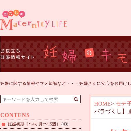
妊娠に関する情報やマメ知識など・・・妊婦さんに安心をお届け
HOME
>
モチ
パラづくし】
CONTENS
妊娠初期［〜4ヶ月:〜15週］
(43)