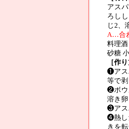
アスパラ
ろしし
じ2、
A…合
料理酒
砂糖 
［作り
❶アス
等で剥
❷ボウ
溶き卵
❸アス
❹熱し
きを転