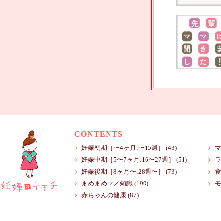
CONTENTS
妊娠初期［〜4ヶ月:〜15週］
(43)
マ
妊娠中期［5〜7ヶ月:16〜27週］
(51)
ラ
妊娠後期［8ヶ月〜:28週〜］
(73)
食
まめまめマメ知識
(199)
モ
赤ちゃんの健康
(87)