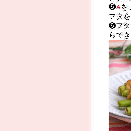
❺
A
を
フタを
❻フタ
らでき