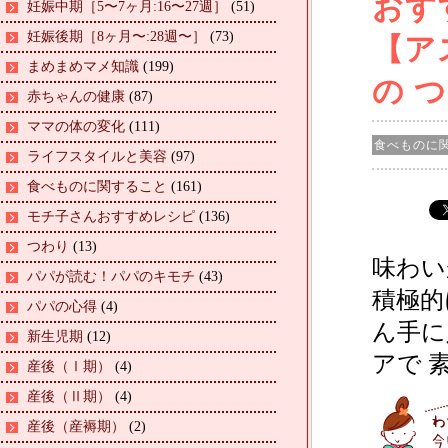
おす
妊娠中期［5〜7ヶ月:16〜27週］
(51)
妊娠後期［8ヶ月〜:28週〜］
(73)
【ア
まめまめマメ知識
(199)
の 
赤ちゃんの健康
(87)
ママの体の変化
(111)
食べものに
ライフスタイルと美容
(97)
食べものに関すること
(161)
モチ子さんおすすめレシピ
(136)
つわり
(13)
味わい
パパが読む！パパのキモチ
(43)
積極的
パパの心得
(4)
ん手に
新生児期
(12)
アで 
産後（Ⅰ期）
(4)
産後（Ⅱ期）
(4)
産後（産褥期）
(2)