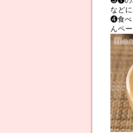
❸❶の
などに
❹食べ
んペー