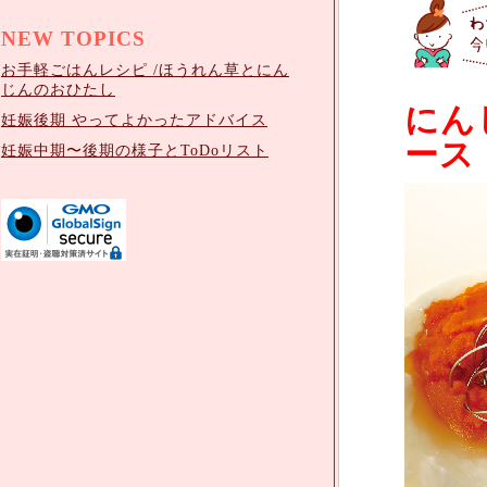
NEW TOPICS
お手軽ごはんレシピ /ほうれん草とにん
じんのおひたし
にん
妊娠後期 やってよかったアドバイス
ース
妊娠中期〜後期の様子とToDoリスト