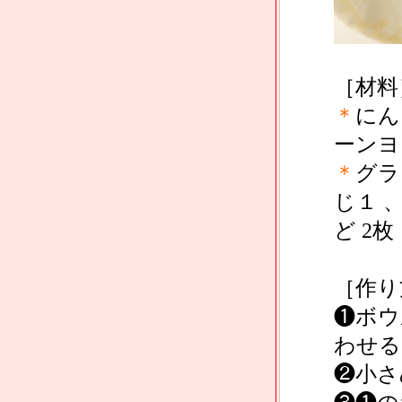
［材料
＊
にん
ーンヨー
＊
グラ
じ１ 
ど 2枚
［作り
❶ボウ
わせる
❷小さ