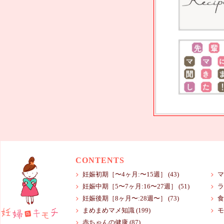
CONTENTS
妊娠初期［〜4ヶ月:〜15週］
(43)
マ
妊娠中期［5〜7ヶ月:16〜27週］
(51)
ラ
妊娠後期［8ヶ月〜:28週〜］
(73)
食
まめまめマメ知識
(199)
モ
赤ちゃんの健康
(87)