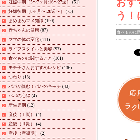
おす
妊娠中期［5〜7ヶ月:16〜27週］
(51)
妊娠後期［8ヶ月〜:28週〜］
(73)
う！
まめまめマメ知識
(199)
赤ちゃんの健康
(87)
食べものに
ママの体の変化
(111)
ライフスタイルと美容
(97)
食べものに関すること
(161)
モチ子さんおすすめレシピ
(136)
つわり
(13)
パパが読む！パパのキモチ
(43)
パパの心得
(4)
新生児期
(12)
産後（Ⅰ期）
(4)
産後（Ⅱ期）
(4)
産後（産褥期）
(2)