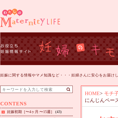
妊娠に関する情報やマメ知識など・・・妊婦さんに安心をお届け
HOME
>
モチ
にんじんペー
CONTENS
妊娠初期［〜4ヶ月:〜15週］
(43)