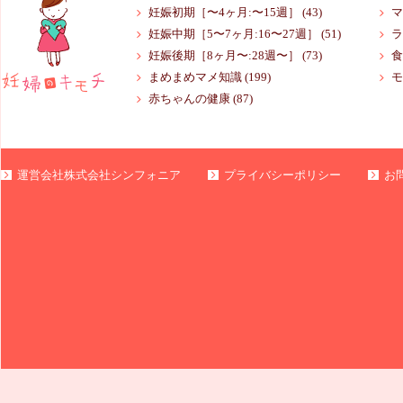
妊娠初期［〜4ヶ月:〜15週］
(43)
マ
妊娠中期［5〜7ヶ月:16〜27週］
(51)
ラ
妊娠後期［8ヶ月〜:28週〜］
(73)
食
まめまめマメ知識
(199)
モ
赤ちゃんの健康
(87)
運営会社株式会社シンフォニア
プライバシーポリシー
お