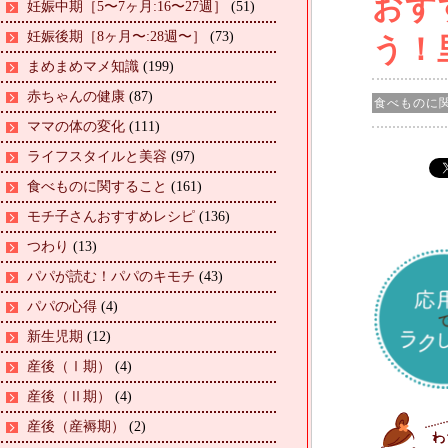
おす
妊娠中期［5〜7ヶ月:16〜27週］
(51)
妊娠後期［8ヶ月〜:28週〜］
(73)
う！
まめまめマメ知識
(199)
赤ちゃんの健康
(87)
食べものに
ママの体の変化
(111)
ライフスタイルと美容
(97)
食べものに関すること
(161)
モチ子さんおすすめレシピ
(136)
つわり
(13)
パパが読む！パパのキモチ
(43)
パパの心得
(4)
新生児期
(12)
産後（Ⅰ期）
(4)
産後（Ⅱ期）
(4)
産後（産褥期）
(2)