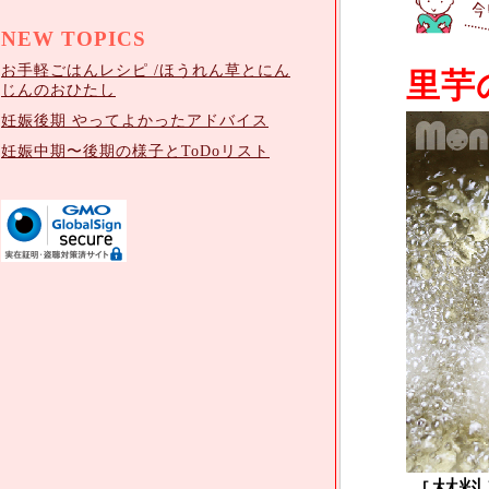
NEW TOPICS
お手軽ごはんレシピ /ほうれん草とにん
⾥芋
じんのおひたし
妊娠後期 やってよかったアドバイス
妊娠中期〜後期の様子とToDoリスト