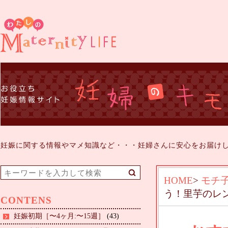
妊娠に関する情報やマメ知識など・・・妊婦さんに安心をお届け
HOME
>
モチ
う！⾥芋のレ
CONTENS
妊娠初期［〜4ヶ月:〜15週］
(43)