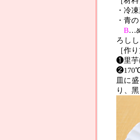
［材料
・冷凍
・⻘の
B
…
ろしし
［作り
❶⾥芋
❷17
⽫に盛
り、⿊