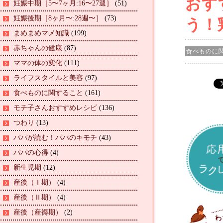
おす
妊娠中期［5〜7ヶ月:16〜27週］
(51)
妊娠後期［8ヶ月〜:28週〜］
(73)
う！
まめまめマメ知識
(199)
赤ちゃんの健康
(87)
食べものに関
ママの体の変化
(111)
ライフスタイルと美容
(97)
食べものに関すること
(161)
モチ子さんおすすめレシピ
(136)
つわり
(13)
パパが読む！パパのキモチ
(43)
パパの心得
(4)
新生児期
(12)
産後（Ⅰ期）
(4)
産後（Ⅱ期）
(4)
産後（産褥期）
(2)