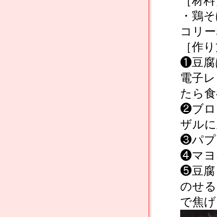
［材料
・鶏そ
コリー
［作り
❶⾖腐
電⼦レ
たら⾷
❷ブロ
ザルに
❸パプ
❹マヨ
❺豆腐
のせる
で焦げ