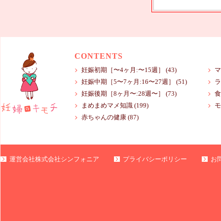
CONTENTS
妊娠初期［〜4ヶ月:〜15週］
(43)
マ
妊娠中期［5〜7ヶ月:16〜27週］
(51)
ラ
妊娠後期［8ヶ月〜:28週〜］
(73)
食
まめまめマメ知識
(199)
モ
赤ちゃんの健康
(87)
運営会社株式会社シンフォニア
プライバシーポリシー
お