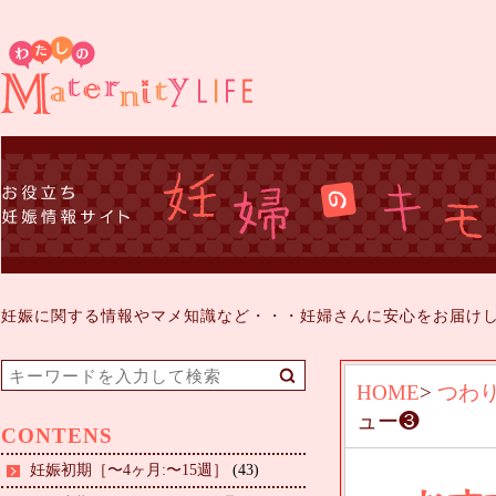
妊娠に関する情報やマメ知識など・・・妊婦さんに安心をお届け
HOME
>
つわ
ュー❸
CONTENS
妊娠初期［〜4ヶ月:〜15週］
(43)