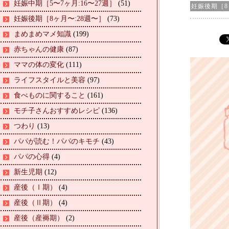
妊娠中期［5〜7ヶ月:16〜27週］
(51)
妊娠後期［8
妊娠後期［8ヶ月〜:28週〜］
(73)
まめまめマメ知識
(199)
赤ちゃんの健康
(87)
ママの体の変化
(111)
ライフスタイルと美容
(97)
食べものに関すること
(161)
モチ子さんおすすめレシピ
(136)
つわり
(13)
パパが読む！パパのキモチ
(43)
パパの心得
(4)
新生児期
(12)
産後（Ⅰ期）
(4)
産後（Ⅱ期）
(4)
産後（産褥期）
(2)