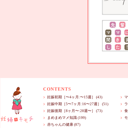
CONTENTS
妊娠初期［〜4ヶ月:〜15週］
(43)
マ
妊娠中期［5〜7ヶ月:16〜27週］
(51)
ラ
妊娠後期［8ヶ月〜:28週〜］
(73)
食
まめまめマメ知識
(199)
モ
赤ちゃんの健康
(87)