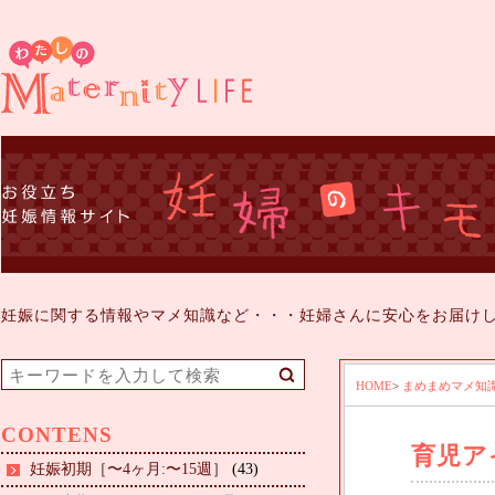
妊娠に関する情報やマメ知識など・・・妊婦さんに安心をお届け
HOME
>
まめまめマメ知
CONTENS
育児ア
妊娠初期［〜4ヶ月:〜15週］
(43)