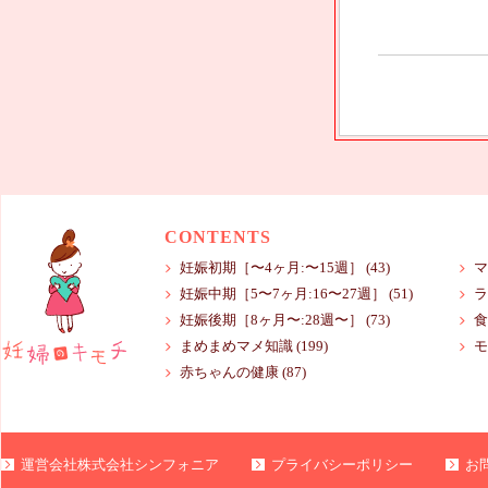
CONTENTS
妊娠初期［〜4ヶ月:〜15週］
(43)
マ
妊娠中期［5〜7ヶ月:16〜27週］
(51)
ラ
妊娠後期［8ヶ月〜:28週〜］
(73)
食
まめまめマメ知識
(199)
モ
赤ちゃんの健康
(87)
運営会社株式会社シンフォニア
プライバシーポリシー
お