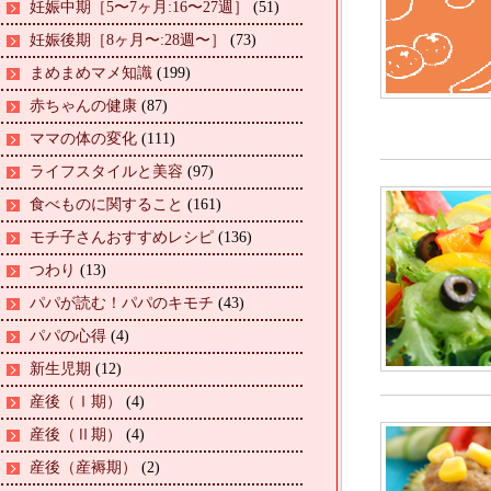
妊娠中期［5〜7ヶ月:16〜27週］
(51)
妊娠後期［8ヶ月〜:28週〜］
(73)
まめまめマメ知識
(199)
赤ちゃんの健康
(87)
ママの体の変化
(111)
ライフスタイルと美容
(97)
食べものに関すること
(161)
モチ子さんおすすめレシピ
(136)
つわり
(13)
パパが読む！パパのキモチ
(43)
パパの心得
(4)
新生児期
(12)
産後（Ⅰ期）
(4)
産後（Ⅱ期）
(4)
産後（産褥期）
(2)